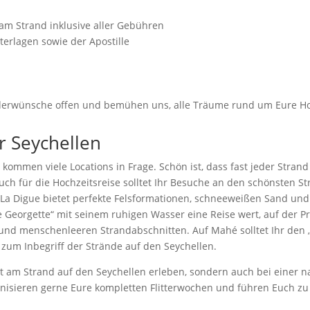
am Strand inklusive aller Gebühren
terlagen sowie der Apostille
onderwünsche offen und bemühen uns, alle Träume rund um Eure H
r Seychellen
kommen viele Locations in Frage. Schön ist, dass fast jeder Strand
auch für die Hochzeitsreise solltet Ihr Besuche an den schönsten S
La Digue bietet perfekte Felsformationen, schneeweißen Sand und 
e Georgette“ mit seinem ruhigen Wasser eine Reise wert, auf der P
und menschenleeren Strandabschnitten. Auf Mahé solltet Ihr den
zum Inbegriff der Strände auf den Seychellen.
it am Strand auf den Seychellen erleben, sondern auch bei einer
ganisieren gerne Eure kompletten Flitterwochen und führen Euch z